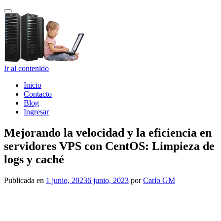
Cambiar navegación
Ir al contenido
Inicio
Contacto
Blog
Ingresar
Mejorando la velocidad y la eficiencia en
servidores VPS con CentOS: Limpieza de
logs y caché
Publicada en
1 junio, 2023
6 junio, 2023
por
Carlo GM