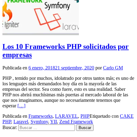
Los 10 Frameworks PHP solicitados por
empresas
Publicada en
6 enero, 2018
21 septiembre, 2020
por
Carlo GM
PHP , temido por muchos, idolatrado por otros tantos más; es uno de
los lenguajes más demandados hoy día en la mayoría de las
empresas del sector. Sea como fuere, esto es una realidad. Saber
PHP nos abrirá muchísimas más puertas al mercado laboral de las
que nos imaginamos, aunque no necesariamente tenemos que
Leer másLos 10 Frameworks PHP solicitados por empresas
esperar
[…]
Publicada en
Frameworks
,
LARAVEL
,
PHP
Etiquetado con
CAKE
PHP
,
Laravel
,
Symfony
,
YII
,
Zend Framework
Buscar: