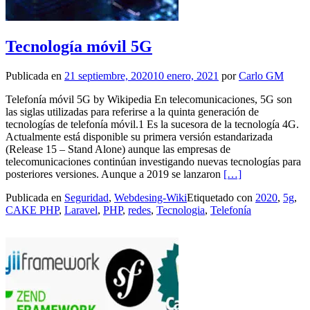
Tecnología móvil 5G
Publicada en
21 septiembre, 2020
10 enero, 2021
por
Carlo GM
Telefonía móvil 5G by Wikipedia En telecomunicaciones, 5G son
las siglas utilizadas para referirse a la quinta generación de
tecnologías de telefonía móvil.1​ Es la sucesora de la tecnología 4G.
Actualmente está disponible su primera versión estandarizada
(Release 15 – Stand Alone) aunque las empresas de
telecomunicaciones continúan investigando nuevas tecnologías para
Leer másTecnologí
posteriores versiones. Aunque a 2019 se lanzaron
[…]
Publicada en
Seguridad
,
Webdesing-Wiki
Etiquetado con
2020
,
5g
,
CAKE PHP
,
Laravel
,
PHP
,
redes
,
Tecnologia
,
Telefonía