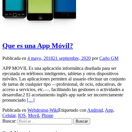
Que es una App Móvil?
Publicada en
4 mayo, 2018
21 septiembre, 2020
por
Carlo GM
APP MOVIL Es una aplicación informática diseñada para ser
ejecutada en teléfonos inteligentes, tabletas y otros dispositivos
móviles. Las aplicaciones permiten al usuario efectuar un conjunto
de tareas de cualquier tipo —profesional, de ocio, educativas, de
acceso a servicios, etc.—, facilitando las gestiones o actividades a
desarrollar.2​ El acortamiento inglés app suele ser incorrectamente
Leer
pronunciado
[…]
másQue
Publicada en
Webdesing-Wiki
Etiquetado con
Android
,
App
,
es
Celular
,
IOS
,
Movil
,
Phone
una
Buscar:
App
Móvil?