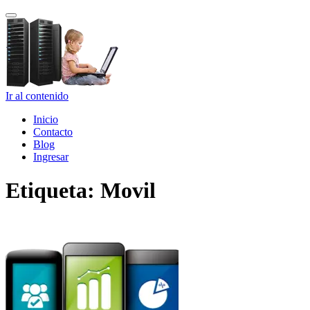
Cambiar
navegación
Ir al contenido
Inicio
Contacto
Blog
Ingresar
Etiqueta:
Movil