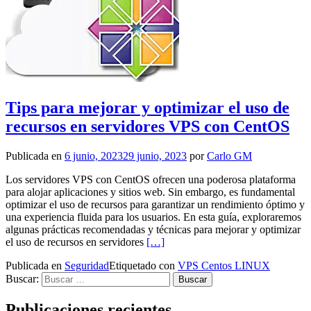
Tips para mejorar y optimizar el uso de
recursos en servidores VPS con CentOS
Publicada en
6 junio, 2023
29 junio, 2023
por
Carlo GM
Los servidores VPS con CentOS ofrecen una poderosa plataforma
para alojar aplicaciones y sitios web. Sin embargo, es fundamental
optimizar el uso de recursos para garantizar un rendimiento óptimo y
una experiencia fluida para los usuarios. En esta guía, exploraremos
algunas prácticas recomendadas y técnicas para mejorar y optimizar
Leer másTips para mejorar y optimiz
el uso de recursos en servidores
[…]
Publicada en
Seguridad
Etiquetado con
VPS Centos LINUX
Buscar:
Publicaciones recientes