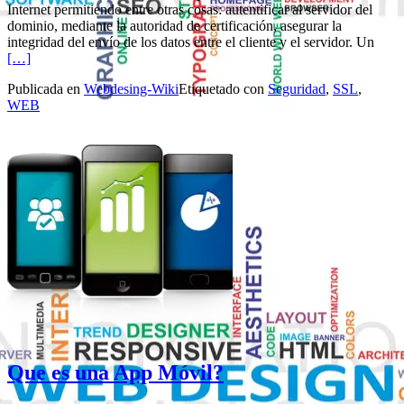
Internet permitiendo entre otras cosas: autentificar al servidor del
dominio, mediante la autoridad de certificación, asegurar la
Leer 
integridad del envío de los datos entre el cliente y el servidor. Un
[…]
Publicada en
Webdesing-Wiki
Etiquetado con
Seguridad
,
SSL
,
WEB
Que es una App Móvil?