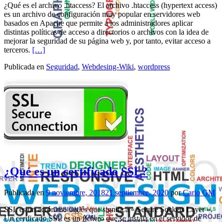
¿Qué es el archivo .htaccess? El archivo .htaccess (hypertext access)
es un archivo de configuración muy popular en servidores web
basados en Apache que permite a los administradores aplicar
distintas políticas de acceso a directorios o archivos con la idea de
mejorar la seguridad de su página web y, por tanto, evitar acceso a
Leer másEl archivo .htaccess
terceros.
[…]
Publicada en
Seguridad
,
Webdesing-Wiki
,
wordpress
¿Qué es un certificado SSL?
Publicada en
9 noviembre, 2018
21 septiembre, 2020
por
Carlo GM
SSL es un acrónimo inglés que significa « Secure Sockets Layer ».
Un cerificado SSL es un fichero que se instala en el servidor de