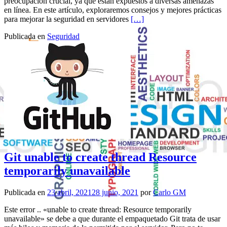
preocupación crucial, ya que están expuestos a diversas amenazas
en línea. En este artículo, exploraremos consejos y mejores prácticas
Leer másMejorando la segurid
para mejorar la seguridad en servidores
[…]
Publicada en
Seguridad
Git unable to create thread Resource
temporarily unavailable
Publicada en
23 abril, 2021
28 junio, 2021
por
Carlo GM
Este error .. «unable to create thread: Resource temporarily
unavailable» se debe a que durante el empaquetado Git trata de usar