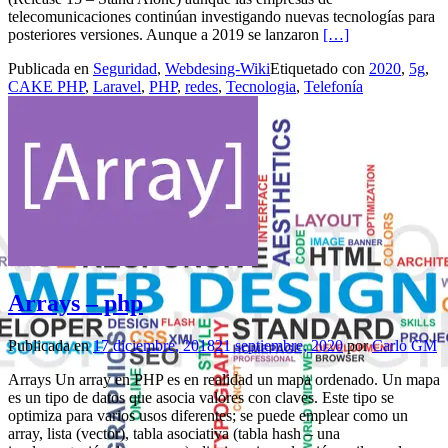
telecomunicaciones continúan investigando nuevas tecnologías para
Leer másTecnologí
posteriores versiones. Aunque a 2019 se lanzaron
[…]
Publicada en
Seguridad
,
Webdesing-Wiki
Etiquetado con
2020
,
5g
,
CAKE PHP
,
Laravel
,
PHP
,
redes
,
Tecnologia
,
Telefonía
Arrays – php
Publicada en
17 diciembre, 2018
21 septiembre, 2020
por
Carlo GM
Arrays Un array en PHP es en realidad un mapa ordenado. Un mapa
es un tipo de datos que asocia valores con claves. Este tipo se
optimiza para varios usos diferentes; se puede emplear como un
array, lista (vector), tabla asociativa (tabla hash – una