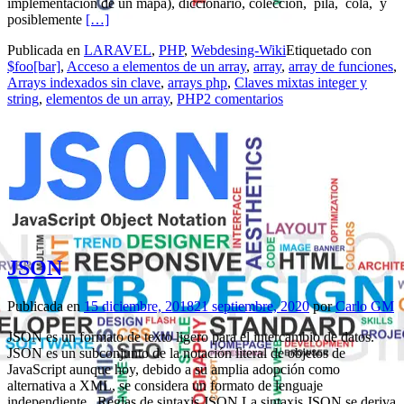
implementación de un mapa), diccionario, colección, pila, cola, y
Leer másArrays – php
posiblemente
[…]
Publicada en
LARAVEL
,
PHP
,
Webdesing-Wiki
Etiquetado con
$foo[bar]
,
Acceso a elementos de un array
,
array
,
array de funciones
,
Arrays indexados sin clave
,
arrays php
,
Claves mixtas integer y
string
,
elementos de un array
,
PHP
2 comentarios
JSON
Publicada en
15 diciembre, 2018
21 septiembre, 2020
por
Carlo GM
JSON es un formato de texto ligero para el intercambio de datos.
JSON es un subconjunto de la notación literal de objetos de
JavaScript aunque hoy, debido a su amplia adopción como
alternativa a XML, se considera un formato de lenguaje
independiente Reglas de sintaxis JSON La sintaxis JSON se deriva