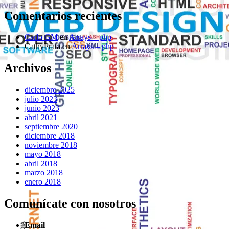
Comentarios recientes
Carlo GM
en
Arrays – php
CathyPrata
en
Arrays – php
Archivos
diciembre 2025
julio 2023
junio 2023
abril 2021
septiembre 2020
diciembre 2018
noviembre 2018
mayo 2018
abril 2018
marzo 2018
enero 2018
Comunícate con nosotros
Email