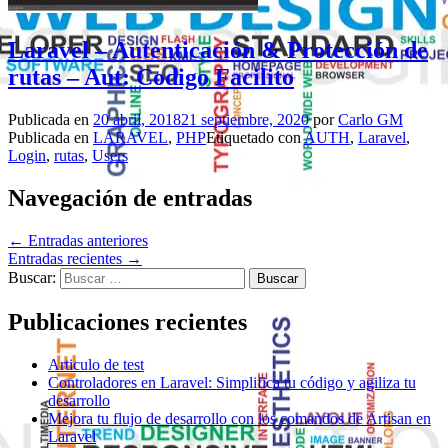
Laravel – Autenticación & Protección de
rutas – Aut: Codigo Facilito
Publicada en
20 abril, 2018
21 septiembre, 2020
por
Carlo GM
Publicada en
LARAVEL
,
PHP
Etiquetado con
AUTH
,
Laravel
,
Login
,
rutas
,
Users
Navegación de entradas
←
Entradas anteriores
Entradas recientes
→
Buscar:
Publicaciones recientes
Articulo de test
Controladores en Laravel: Simplifica tu código y agiliza tu
desarrollo
Mejora tu flujo de desarrollo con los comandos de Artisan en
Laravel