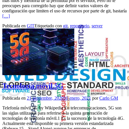
más hilos y memoria de la permitida por el servidor, Pero no te
preocupes para corregirlo hay que definir varios valores de
configuración que limiten el uso de recursos por parte de git, bastaría
Leer másGit unable to create thread Resource temporarily unavailable
[…]
Publicada en
GIT
Etiquetado con
git
,
repositorio
,
server
Tecnología móvil 5G
Publicada en
21 septiembre, 2020
10 enero, 2021
por
Carlo GM
Telefonía móvil 5G by Wikipedia En telecomunicaciones, 5G son
las siglas utilizadas para referirse a la quinta generación de
tecnologías de telefonía móvil.1​ Es la sucesora de la tecnología 4G.
Actualmente está disponible su primera versión estandarizada
(Release 15 – Stand Alone) aunque las empresas de