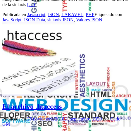
Leer másJSON
de la sintaxis
[…]
Publicada en
Javascript
,
JSON
,
LARAVEL
,
PHP
Etiquetado con
JavaScript
,
JSON Data
,
sintaxis JSON
,
Valores JSON
El archivo .htaccess
Publicada en
25 noviembre, 2018
21 septiembre, 2020
por
Carlo
GM