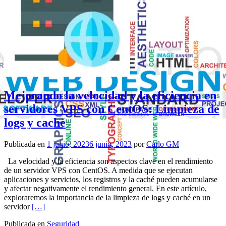
Mejorando la velocidad y la eficiencia en
servidores VPS con CentOS: Limpieza de
logs y caché
Publicada en
1 junio, 2023
6 junio, 2023
por
Carlo GM
La velocidad y la eficiencia son aspectos clave en el rendimiento
de un servidor VPS con CentOS. A medida que se ejecutan
aplicaciones y servicios, los registros y la caché pueden acumularse
y afectar negativamente el rendimiento general. En este artículo,
exploraremos la importancia de la limpieza de logs y caché en un
Leer másMejorando la velocidad y la eficiencia en servidor
servidor
[…]
Publicada en
Seguridad