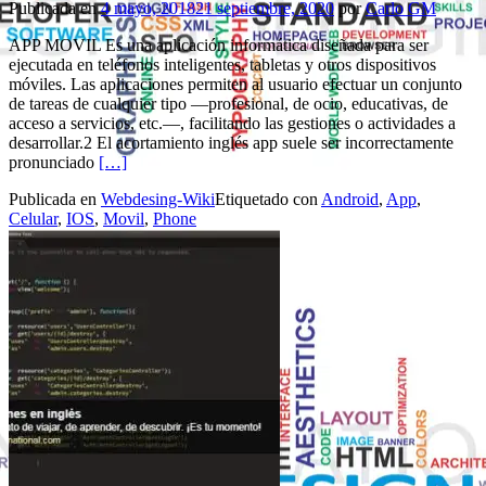
Publicada en
4 mayo, 2018
21 septiembre, 2020
por
Carlo GM
APP MOVIL Es una aplicación informática diseñada para ser
ejecutada en teléfonos inteligentes, tabletas y otros dispositivos
móviles. Las aplicaciones permiten al usuario efectuar un conjunto
de tareas de cualquier tipo —profesional, de ocio, educativas, de
acceso a servicios, etc.—, facilitando las gestiones o actividades a
desarrollar.2​ El acortamiento inglés app suele ser incorrectamente
Leer másQue es una App Móvil?
pronunciado
[…]
Publicada en
Webdesing-Wiki
Etiquetado con
Android
,
App
,
Celular
,
IOS
,
Movil
,
Phone